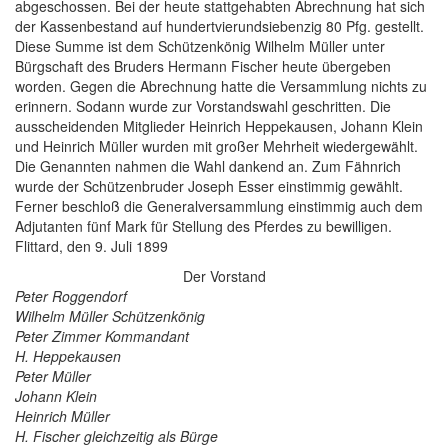
abgeschossen. Bei der heute stattgehabten Abrechnung hat sich
der Kassenbestand auf hundertvierundsiebenzig 80 Pfg. gestellt.
Diese Summe ist dem Schützenkönig Wilhelm Müller
unter
Bürgschaft des Bruders Hermann Fischer
heute übergeben
worden. Gegen die Abrechnung hatte die Versammlung nichts zu
erinnern. Sodann wurde zur Vorstandswahl geschritten. Die
ausscheidenden Mitglieder Heinrich Heppekausen
, Johann Klein
und Heinrich Müller
wurden mit großer Mehrheit wiedergewählt.
Die Genannten nahmen die Wahl dankend an. Zum Fähnrich
wurde der Schützenbruder Joseph Esser
einstimmig gewählt.
Ferner beschloß die Generalversammlung einstimmig auch dem
Adjutanten fünf Mark für Stellung des Pferdes zu bewilligen.
Flittard
, den 9. Juli 1899
Der Vorstand
Peter Roggendorf
Wilhelm Müller
Schützenkönig
Peter Zimmer
Kommandant
H. Heppekausen
Peter Müller
Johann Klein
Heinrich Müller
H. Fischer
gleichzeitig als Bürge