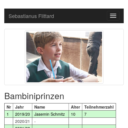
Sebastianus Flittard
Toggle
navigati
Bambiniprinzen
Nr
Jahr
Name
Alter
Teilnehmerzahl
1
2019/20
Jasemin Schmitz
10
7
2020/21
-