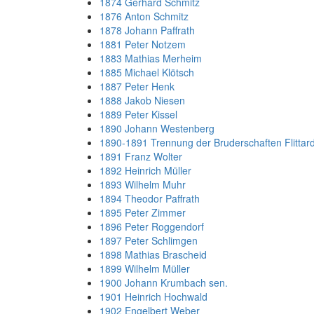
1874 Gerhard Schmitz
1876 Anton Schmitz
1878 Johann Paffrath
1881 Peter Notzem
1883 Mathias Merheim
1885 Michael Klötsch
1887 Peter Henk
1888 Jakob Niesen
1889 Peter Kissel
1890 Johann Westenberg
1890-1891 Trennung der Bruderschaften Flitta
1891 Franz Wolter
1892 Heinrich Müller
1893 Wilhelm Muhr
1894 Theodor Paffrath
1895 Peter Zimmer
1896 Peter Roggendorf
1897 Peter Schlimgen
1898 Mathias Brascheid
1899 Wilhelm Müller
1900 Johann Krumbach sen.
1901 Heinrich Hochwald
1902 Engelbert Weber