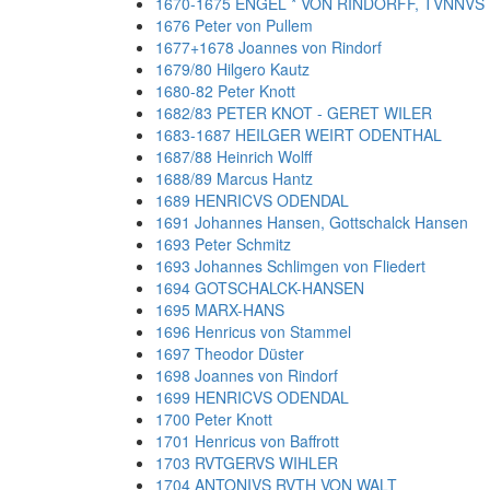
1670-1675 ENGEL * VON RINDORFF, TVNNVS
1676 Peter von Pullem
1677+1678 Joannes von Rindorf
1679/80 Hilgero Kautz
1680-82 Peter Knott
1682/83 PETER KNOT - GERET WILER
1683-1687 HEILGER WEIRT ODENTHAL
1687/88 Heinrich Wolff
1688/89 Marcus Hantz
1689 HENRICVS ODENDAL
1691 Johannes Hansen, Gottschalck Hansen
1693 Peter Schmitz
1693 Johannes Schlimgen von Fliedert
1694 GOTSCHALCK-HANSEN
1695 MARX-HANS
1696 Henricus von Stammel
1697 Theodor Düster
1698 Joannes von Rindorf
1699 HENRICVS ODENDAL
1700 Peter Knott
1701 Henricus von Baffrott
1703 RVTGERVS WIHLER
1704 ANTONIVS RVTH VON WALT