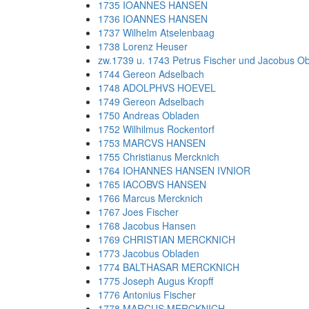
1735 IOANNES HANSEN
1736 IOANNES HANSEN
1737 Wilhelm Atselenbaag
1738 Lorenz Heuser
zw.1739 u. 1743 Petrus Fischer und Jacobus O
1744 Gereon Adselbach
1748 ADOLPHVS HOEVEL
1749 Gereon Adselbach
1750 Andreas Obladen
1752 Wilhilmus Rockentorf
1753 MARCVS HANSEN
1755 Christianus Mercknich
1764 IOHANNES HANSEN IVNIOR
1765 IACOBVS HANSEN
1766 Marcus Mercknich
1767 Joes Fischer
1768 Jacobus Hansen
1769 CHRISTIAN MERCKNICH
1773 Jacobus Obladen
1774 BALTHASAR MERCKNICH
1775 Joseph Augus Kropff
1776 Antonius Fischer
1778 MARCUS MERCKNICH