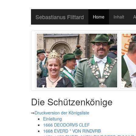
Sebastianus Flittard
Home
Inhalt
A
Die Schützenkönige
⇒
Druckversion der Königsliste
Einleitung
1666 DEODORVS CLEF
1668 EVERD * VON RINDVRB