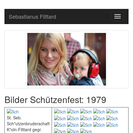
Sebastianus Flittard
Toggle
navigati
Bilder Schützenfest: 1979
St. Seb.
Sch"utzenbruderschaft
K"oln-Flittard gegr.