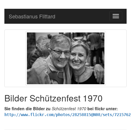
Sebastianus Flittard
Toggle
navigati
Bilder Schützenfest 1970
Sie finden die Bilder zu
Schützenfest 1970
bei flickr unter:
http://www.flickr.com/photos/28258815@N08/sets/7215762