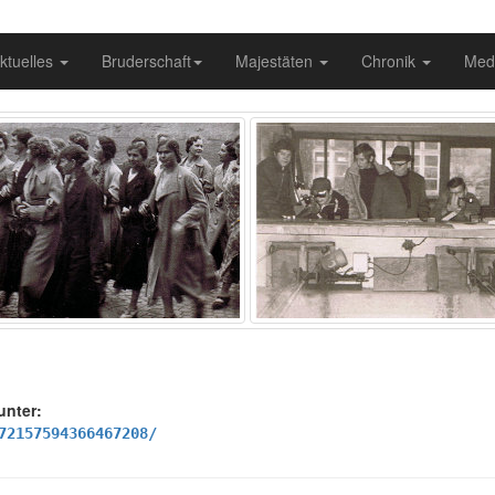
ktuelles
Bruderschaft
Majestäten
Chronik
Med
 unter:
72157594366467208/