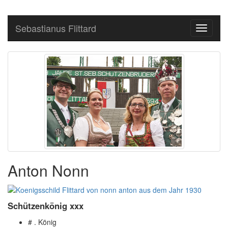
Sebastianus Flittard
Toggle
navigati
Anton Nonn
Schützenkönig xxx
# . König