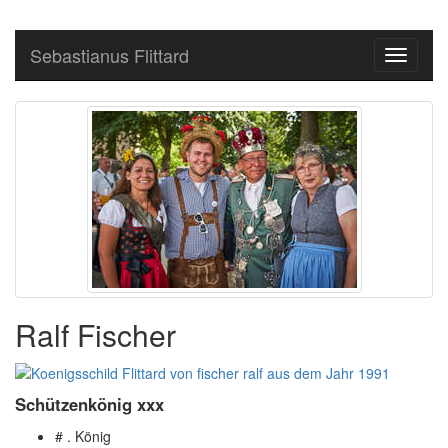
Sebastianus Flittard
Toggle
navigati
Ralf Fischer
Schützenkönig xxx
# . König