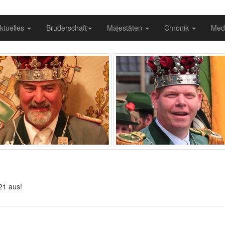
ktuelles
Bruderschaft
Majestäten
Chronik
Med
21 aus!